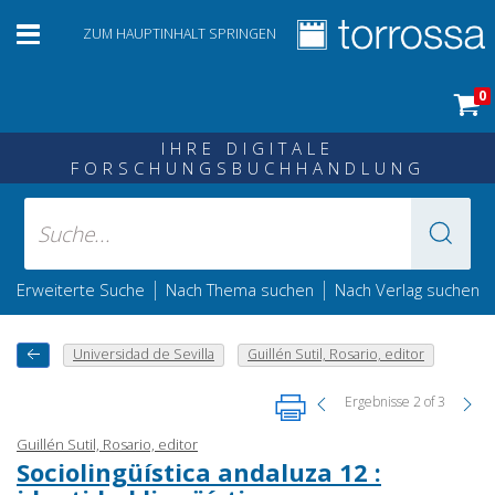
ZUM HAUPTINHALT SPRINGEN
0
IHRE DIGITALE
FORSCHUNGSBUCHHANDLUNG
|
|
Erweiterte Suche
Nach Thema suchen
Nach Verlag suchen
Universidad de Sevilla
Guillén Sutil, Rosario, editor
Ergebnisse 2 of 3
Guillén Sutil, Rosario, editor
Sociolingüística andaluza 12 :