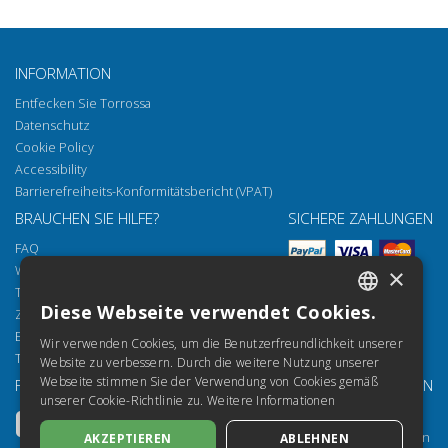
INFORMATION
Entfecken Sie Torrossa
Datenschutz
Cookie Policy
Accessibility
Barrierefreiheits-Konformitätsbericht (VPAT)
BRAUCHEN SIE HILFE?
SICHERE ZAHLUNGEN
FAQ
Wie öffnen Sie unsere Dokumente
×
Torrossa Reader
Diese Webseite verwendet Cookies.
Zugriffsmöglichkeiten
ITALIAN
Email:
helpdesk@torrossa.com
Wir verwenden Cookies, um die Benutzerfreundlichkeit unserer
SPANISH
Tel:
+39 055 5018800
Website zu verbessern. Durch die weitere Nutzung unserer
Webseite stimmen Sie der Verwendung von Cookies gemäß
FOLGEN SIE UNS
UNSERE RESSOURCEN
FRENCH
unserer Cookie-Richtlinie zu.
Weitere Informationen
Torrossa Info
ENGLISH
Torrossa für Institutionen
AKZEPTIEREN
ABLEHNEN