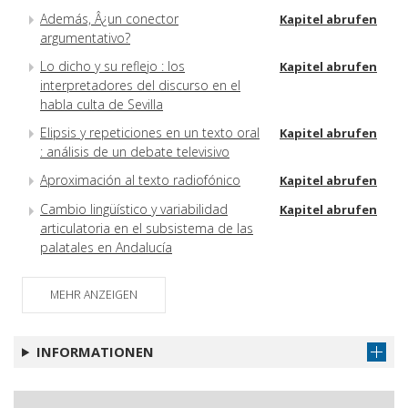
Además, Â¿un conector
Kapitel abrufen
argumentativo?
Lo dicho y su reflejo : los
Kapitel abrufen
interpretadores del discurso en el
habla culta de Sevilla
Elipsis y repeticiones en un texto oral
Kapitel abrufen
: análisis de un debate televisivo
Aproximación al texto radiofónico
Kapitel abrufen
Cambio lingüístico y variabilidad
Kapitel abrufen
articulatoria en el subsistema de las
palatales en Andalucía
Análisis estadístico-sociológico de
Kapitel abrufen
los comportamientos lingüísticos en
MEHR ANZEIGEN
la localidad de Pedrera
INFORMATIONEN