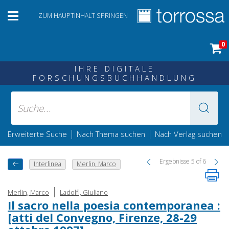
ZUM HAUPTINHALT SPRINGEN
0
IHRE DIGITALE
FORSCHUNGSBUCHHANDLUNG
|
|
Erweiterte Suche
Nach Thema suchen
Nach Verlag suchen
Ergebnisse 5 of 6
Interlinea
Merlin, Marco
|
Merlin, Marco
Ladolfi, Giuliano
Il sacro nella poesia contemporanea :
[atti del Convegno, Firenze, 28-29