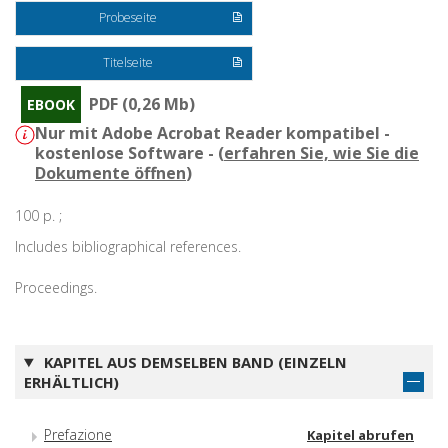
Probeseite
Titelseite
PDF (0,26 Mb)
EBOOK
Nur mit Adobe Acrobat Reader kompatibel -
kostenlose Software - (
erfahren Sie, wie Sie die
Dokumente öffnen
)
100 p. ;
Includes bibliographical references.
Proceedings.
KAPITEL AUS DEMSELBEN BAND (EINZELN
ERHÄLTLICH)
Prefazione
Kapitel abrufen