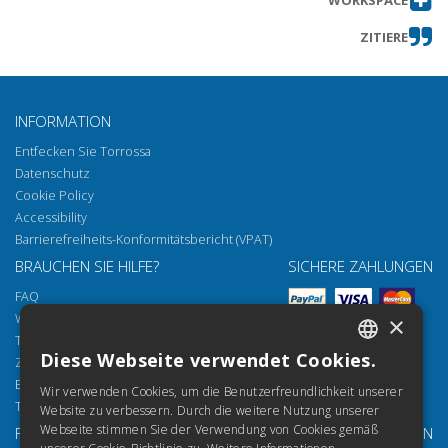
ZITIERE
INFORMATION
Entfecken Sie Torrossa
Datenschutz
Cookie Policy
Accessibility
Barrierefreiheits-Konformitätsbericht (VPAT)
BRAUCHEN SIE HILFE?
SICHERE ZAHLUNGEN
FAQ
Wie öffnen Sie unsere Dokumente
×
Torrossa Reader
Diese Webseite verwendet Cookies.
Zugriffsmöglichkeiten
ITALIAN
Email:
helpdesk@torrossa.com
Wir verwenden Cookies, um die Benutzerfreundlichkeit unserer
SPANISH
Tel:
+39 055 5018800
Website zu verbessern. Durch die weitere Nutzung unserer
Webseite stimmen Sie der Verwendung von Cookies gemäß
FOLGEN SIE UNS
UNSERE RESSOURCEN
FRENCH