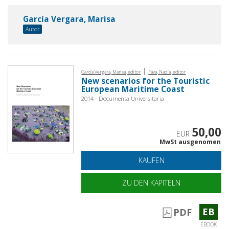
García Vergara, Marisa
Autor
|
García Vergara, Marisa, editor
Fava, Nadía, editor
New scenarios for the Touristic
European Maritime Coast
2014 - Documenta Universitaria
50,00
EUR
MwSt ausgenomen
KAUFEN
ZU DEN KAPITELN
EB
PDF
EBOOK