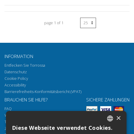
page 1 of 1
INFORMATION
Entfecken Sie Torrossa
Datenschutz
Cookie Policy
Accessibility
Barrierefreiheits-Konformitätsbericht (VPAT)
BRAUCHEN SIE HILFE?
SICHERE ZAHLUNGEN
FAQ
Wie öffnen Sie unsere Dokumente
×
Torrossa Reader
Diese Webseite verwendet Cookies.
Zugriffsmöglichkeiten
ITALIAN